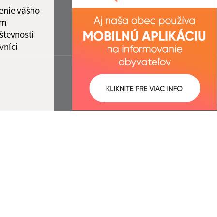
enie vášho
ám
števnosti
vníci