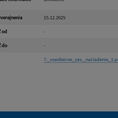
verejnenia
15.12.2025
ť od
-
ť do
-
7._vseobecne_zav._nariadenie_1.p