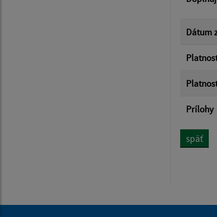
Dátum z
Platnos
Platnos
Prílohy
späť