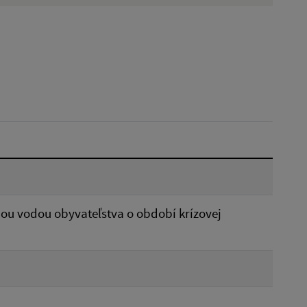
Dátum zverejnenia od:
Reset
ou vodou obyvateľstva o období krízovej