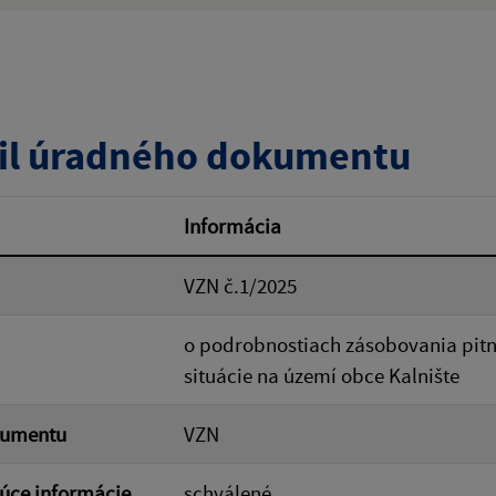
:
Popis:
zverejnenia do:
il úradného dokumentu
ovať
Informácia
VZN č.1/2025
o podrobnostiach zásobovania pitn
situácie na území obce Kalnište
kumentu
VZN
úce informácie
schválené