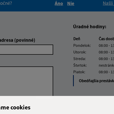
itočné?
Našli
Áno
Nie
Boli tieto informácie pre 
Boli tieto informáci
Úradné hodiny:
Deň
Čas doo
adresa (povinné)
Pondelok:
08:00 - 1
Utorok:
08:00 - 1
Streda:
08:00 - 1
Štvrtok:
nestránk
Piatok:
08:00 - 1
Obedňajšia prestáv
ame cookies
Google reCaptcha Response
Odoslať správu