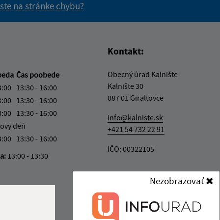
 ste na stránke chybu?
vás užitočné?
e pre vás užitočné?
Kontakt:
Obecný úrad Kalnište
beda
Čas poobede
Kalnište 30
3:00
13:30 - 16:00
087 01 Giraltovce
3:00
13:30 - 16:00
3:00
13:30 - 16:00
info@kalniste.sk
ový deň
+421 54 732 22 91
3:00
13:30 - 16:00
IČO: 00322105
ka:
13:00 - 13:30
Nezobrazovať