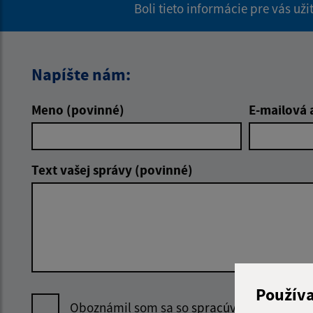
Boli tieto informácie pre vás už
Napíšte nám:
Meno (povinné)
E-mailová 
Text vašej správy (povinné)
Použív
Oboznámil som sa so
spracúvaním