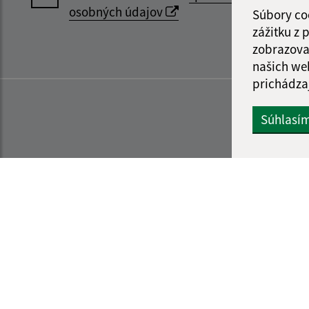
osobných údajov
Súbory co
zážitku z
zobrazova
našich we
prichádza
Súhlasí