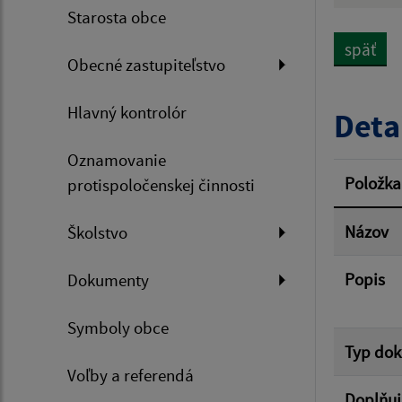
Názov
Starosta obce
späť
Obecné zastupiteľstvo
Dátum 
Hlavný kontrolór
Deta
Oznamovanie
Filtr
Položka
protispoločenskej činnosti
Názov
Školstvo
Popis
Dokumenty
Symboly obce
Typ do
Voľby a referendá
Doplňuj