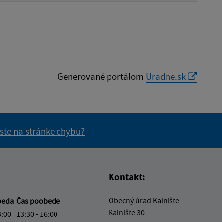
Generované portálom
Uradne.sk
 ste na stránke chybu?
vás užitočné?
e pre vás užitočné?
Kontakt:
Obecný úrad Kalnište
beda
Čas poobede
Kalnište 30
3:00
13:30 - 16:00