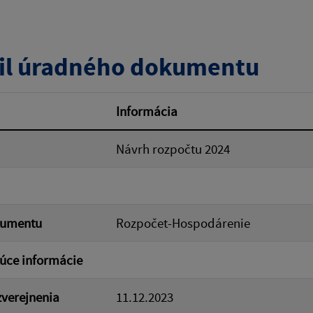
zverejnenia do:
il úradného dokumentu
ovať
Informácia
Návrh rozpočtu 2024
kumentu
Rozpočet-Hospodárenie
úce informácie
verejnenia
11.12.2023