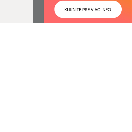
ované:
Správca obsahu:
15:57 hod.
Správca obsahu je Obec Kalnište.
Vytvorené v súlade s
Jednotným
dizajn manuálom elektronických
služieb.