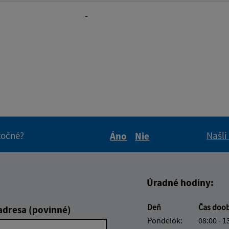
-
itočné?
Našli
Áno
Nie
Boli tieto informácie pre 
Boli tieto informáci
Úradné hodiny:
Deň
Čas doo
adresa (povinné)
Pondelok:
08:00 - 1