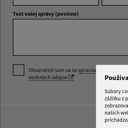
Text vašej správy (povinné)
Oboznámil som sa so
spracúvaním
Použív
osobných údajov
Súbory co
zážitku z
zobrazova
našich we
prichádza