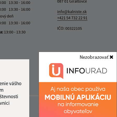
087 01 Giraltovce
3:00
13:30 - 16:00
3:00
13:30 - 16:00
info@kalniste.sk
ový deň
+421 54 732 22 91
3:00
13:30 - 16:00
IČO: 00322105
ka:
13:00 - 13:30
Nezobrazovať
enie vášho
ám
števnosti
vníci