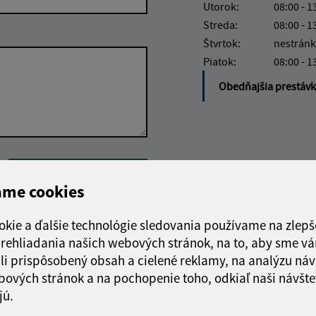
Utorok:
08:00 - 1
Streda:
08:00 - 1
Štvrtok:
nestránk
Piatok:
08:00 - 1
Obedňajšia prestáv
Google reCaptcha Response
Odoslať správu
ame cookies
okie a ďalšie technológie sledovania používame na zlepš
 prehliadania našich webových stránok, na to, aby sme v
li prispôsobený obsah a cielené reklamy, na analýzu náv
bových stránok a na pochopenie toho, odkiaľ naši návšte
jú.