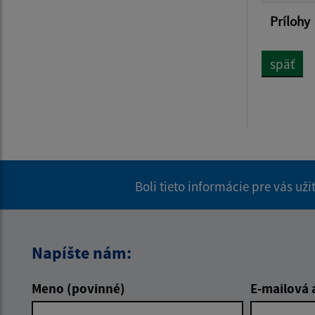
Prílohy
späť
Boli tieto informácie pre vás už
Napíšte nám:
Meno (povinné)
E-mailová 