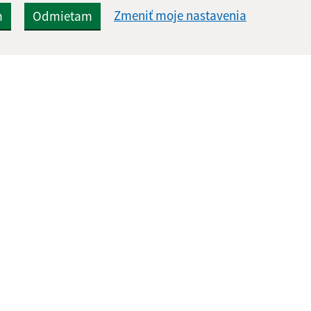
Zmeniť moje nastavenia
m
Odmietam
Rýchle odkazy:
Aktualiz
nku
Aktuality
31.07.2026 
História
RSS
Fotogaléria
Školstvo