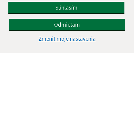
Súhlasím
IČO: 00322105
Odmietam
Zmeniť moje nastavenia
Informácie o stránke: