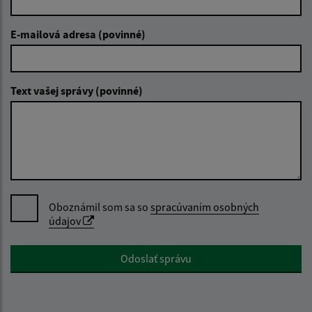
E-mailová adresa (povinné)
Text vašej správy (povinné)
Oboznámil som sa so
spracúvaním osobných
údajov
Google reCaptcha Response
Odoslať správu