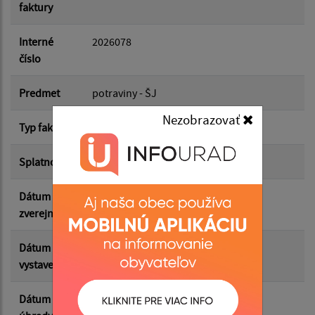
faktury
Dátum do:
Interné
2026078
číslo
Suma od:
Predmet
potraviny - ŠJ
Nezobrazovať
Typ faktúry
odberateľská
Suma do:
Splatnosť
17.03.2026
Dátum
19.05.2026
Filtrovať
Reset
zverejnenia
Dátum
03.03.2026
vystavenia
Dátum
17.03.2026