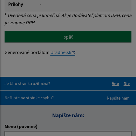
Prílohy
-
*
Uvedená cena je konečná. Ak je dodávateľ platcom DPH, cena
je vrátane DPH.
späť
Generované portálom
Uradne.sk
Je táto stránka užitočná?
Áno
Nie
Boli tieto 
Boli 
Našli ste na stránke chybu?
Napíšte nám
Napíšte nám:
Meno (povinné)