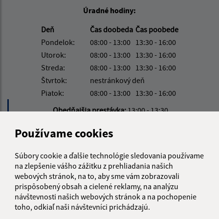
Úradné hodiny:
Deň
Čas doobeda
Čas poobede
Pondelok:
08:00 - 13:00
13:30 - 16:00
Utorok:
08:00 - 13:00
13:30 - 16:00
Streda:
08:00 - 13:00
13:30 - 16:00
Štvrtok:
nestránkový deň
Piatok:
08:00 - 13:00
13:30 - 16:00
Obedňajšia prestávka:
13:00 - 13:30
Používame cookies
Kontakt:
Súbory cookie a ďalšie technológie sledovania používame
Obecný úrad Kalnište
na zlepšenie vášho zážitku z prehliadania našich
Kalnište 30
webových stránok, na to, aby sme vám zobrazovali
087 01 Giraltovce
prispôsobený obsah a cielené reklamy, na analýzu
návštevnosti našich webových stránok a na pochopenie
info@kalniste.sk
toho, odkiaľ naši návštevníci prichádzajú.
+421 54 732 22 91