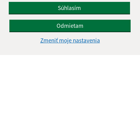
Súhlasím
IČO: 00322105
Odmietam
Zmeniť moje nastavenia
Informácie o stránke: