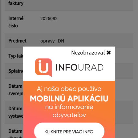
faktury
Dátum do:
Interné
2026082
číslo
Suma od:
Predmet
opravy - DN
Nezobrazovať
Typ faktúry
odberateľská
Suma do:
Splatnosť
28.03.2026
Dátum
19.05.2026
Filtrovať
Reset
zverejnenia
Dátum
17.03.2026
vystavenia
Dátum
27.03.2026