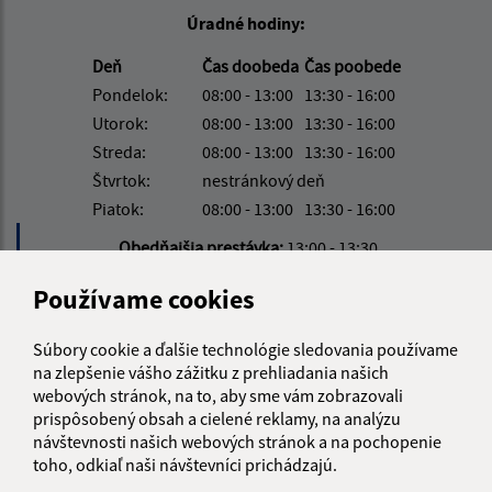
Úradné hodiny:
Deň
Čas doobeda
Čas poobede
Pondelok:
08:00 - 13:00
13:30 - 16:00
Utorok:
08:00 - 13:00
13:30 - 16:00
Streda:
08:00 - 13:00
13:30 - 16:00
Štvrtok:
nestránkový deň
Piatok:
08:00 - 13:00
13:30 - 16:00
Obedňajšia prestávka:
13:00 - 13:30
Používame cookies
Kontakt:
Súbory cookie a ďalšie technológie sledovania používame
Obecný úrad Kalnište
na zlepšenie vášho zážitku z prehliadania našich
Kalnište 30
webových stránok, na to, aby sme vám zobrazovali
087 01 Giraltovce
prispôsobený obsah a cielené reklamy, na analýzu
návštevnosti našich webových stránok a na pochopenie
info@kalniste.sk
toho, odkiaľ naši návštevníci prichádzajú.
+421 54 732 22 91