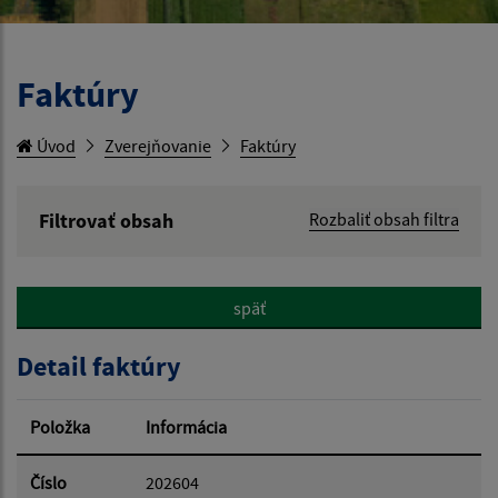
Faktúry
Úvod
Zverejňovanie
Faktúry
Filtrovať obsah
Rozbaliť obsah filtra
Hľadaný výraz:
späť
Hľadať v:
Detail faktúry
Typ dátumu:
Položka
Informácia
Dátum od:
Číslo
202604