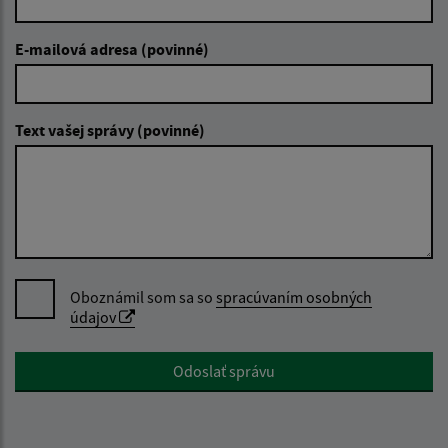
E-mailová adresa (povinné)
Text vašej správy (povinné)
Oboznámil som sa so
spracúvaním osobných
údajov
Google reCaptcha Response
Odoslať správu