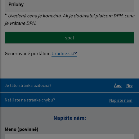
Prílohy
-
*
Uvedená cena je konečná. Ak je dodávateľ platcom DPH, cena
je vrátane DPH.
späť
Generované portálom
Uradne.sk
Je táto stránka užitočná?
Áno
Nie
Boli tieto 
Boli 
Našli ste na stránke chybu?
Napíšte nám
Napíšte nám:
Meno (povinné)