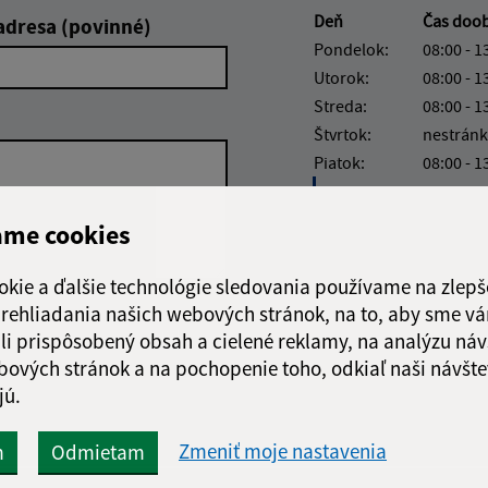
Deň
Čas doo
adresa (povinné)
Pondelok:
08:00 - 1
Utorok:
08:00 - 1
Streda:
08:00 - 1
Štvrtok:
nestránk
Piatok:
08:00 - 1
Obedňajšia prestáv
ame cookies
okie a ďalšie technológie sledovania používame na zlepš
 prehliadania našich webových stránok, na to, aby sme v
Google reCaptcha Response
Odoslať správu
li prispôsobený obsah a cielené reklamy, na analýzu náv
bových stránok a na pochopenie toho, odkiaľ naši návšte
jú.
Zmeniť moje nastavenia
m
Odmietam