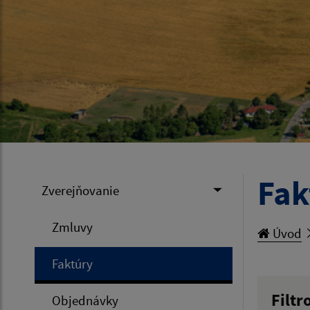
Fak
Zverejňovanie
Zmluvy
Úvod
Faktúry
Filtr
Objednávky