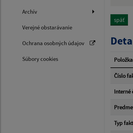
Hľadan
Archív
späť
Verejné obstarávanie
Typ dá
Deta
Ochrana osobných údajov
Suma 
Súbory cookies
Položka
Číslo fa
Filtr
Interné 
Predme
Typ fak