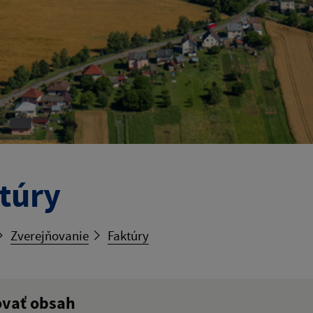
túry
Zverejňovanie
Faktúry
ovať obsah