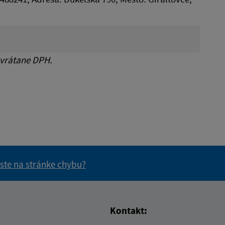
 vrátane DPH.
 ste na stránke chybu?
vás užitočné?
e pre vás užitočné?
Kontakt: