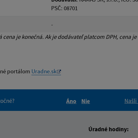
PSČ: 08701
-
cena je konečná. Ak je dodávateľ platcom DPH, cena je
né portálom
Uradne.sk
itočné?
Našli
Áno
Nie
Boli tieto informácie pre 
Boli tieto informáci
Úradné hodiny: