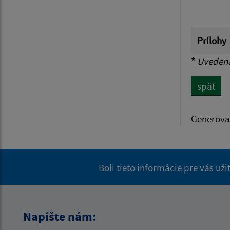
Prílohy
*
Uvedená 
späť
Generova
Boli tieto informácie pre vás už
Napíšte nám: