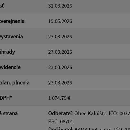
sť
31.03.2026
verejnenia
19.05.2026
ystavenia
23.03.2026
úhrady
27.03.2026
videncie
23.03.2026
dan. plnenia
23.03.2026
 DPH*
1 074.79 €
 strana
Odberateľ
: Obec Kalnište, IČO: 0032
PSČ: 08701
Dodávateľ
: KAMAJ SK, s.r.o., IČO: 