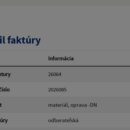
ý výraz:
tumu:
Dátum od:
il faktúry
od:
Suma do:
Informácia
ktury
26064
ovať
číslo
2026085
t
materiál, oprava -DN
túry
odberateľská