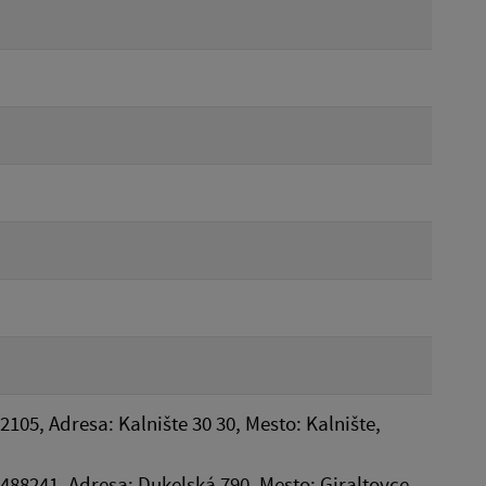
2105, Adresa: Kalnište 30 30, Mesto: Kalnište,
36488241, Adresa: Dukelská 790, Mesto: Giraltovce,