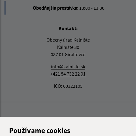
Obedňajšia prestávka:
13:00 - 13:30
Kontakt:
Obecný úrad Kalnište
Kalnište 30
087 01 Giraltovce
info@kalniste.sk
+421 54 732 22 91
IČO: 00322105
Používame cookies