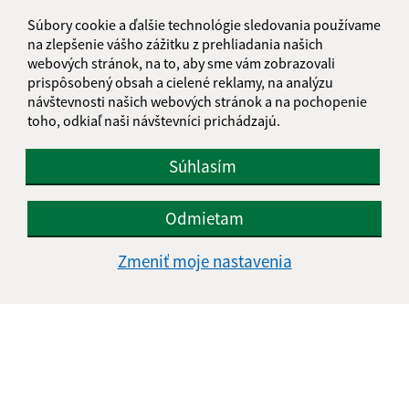
Súbory cookie a ďalšie technológie sledovania používame
na zlepšenie vášho zážitku z prehliadania našich
webových stránok, na to, aby sme vám zobrazovali
prispôsobený obsah a cielené reklamy, na analýzu
návštevnosti našich webových stránok a na pochopenie
toho, odkiaľ naši návštevníci prichádzajú.
Súhlasím
Informácie o stránke:
Odmietam
Vyhlásenie o prístupnosti
Autorské práva
Zmeniť moje nastavenia
Ochrana osobných údajov
Navigácia:
Vytlačiť aktuálnu stránku
Mapa stránok
Cookies