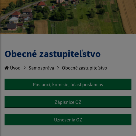
Obecné zastupiteľstvo
Úvod
Samospráva
Obecné zastupiteľstvo
Poslanci, komisie, účasť poslancov
Zápisnice OZ
Uznesenia OZ