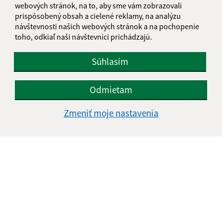
webových stránok, na to, aby sme vám zobrazovali
prispôsobený obsah a cielené reklamy, na analýzu
návštevnosti našich webových stránok a na pochopenie
toho, odkiaľ naši návštevníci prichádzajú.
Súhlasím
Informácie o stránke:
Vyhlásenie o prístupnosti
Odmietam
Autorské práva
Ochrana osobných údajov
Zmeniť moje nastavenia
Navigácia:
Vytlačiť aktuálnu stránku
Mapa stránok
Cookies
Rýchle odkazy:
Aktuality
História