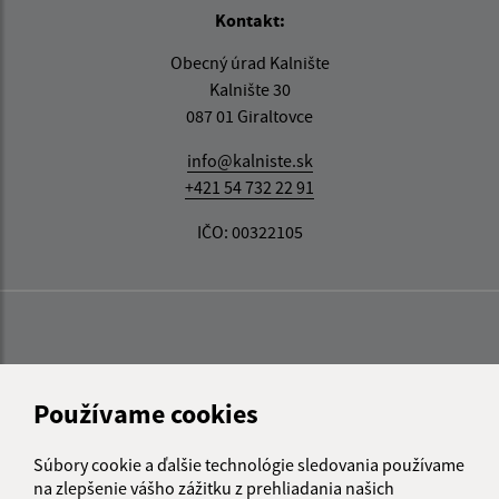
Kontakt:
Obecný úrad Kalnište
Kalnište 30
087 01 Giraltovce
info@kalniste.sk
+421 54 732 22 91
IČO: 00322105
Používame cookies
Súbory cookie a ďalšie technológie sledovania používame
na zlepšenie vášho zážitku z prehliadania našich