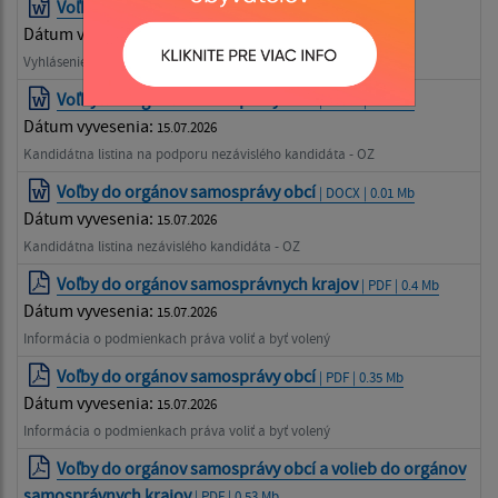
Voľby do orgánov samosprávy obcí
| DOCX | 0.01 Mb
Dátum vyvesenia:
15.07.2026
Vyhlásenie nezavislého kandidáta
Voľby do orgánov samosprávy obcí
| DOCX | 0.03 Mb
Dátum vyvesenia:
15.07.2026
Kandidátna listina na podporu nezávislého kandidáta - OZ
Voľby do orgánov samosprávy obcí
| DOCX | 0.01 Mb
Dátum vyvesenia:
15.07.2026
Kandidátna listina nezávislého kandidáta - OZ
Voľby do orgánov samosprávnych krajov
| PDF | 0.4 Mb
Dátum vyvesenia:
15.07.2026
Informácia o podmienkach práva voliť a byť volený
Voľby do orgánov samosprávy obcí
| PDF | 0.35 Mb
Dátum vyvesenia:
15.07.2026
Informácia o podmienkach práva voliť a byť volený
Voľby do orgánov samosprávy obcí a volieb do orgánov
samosprávnych krajov
| PDF | 0.53 Mb