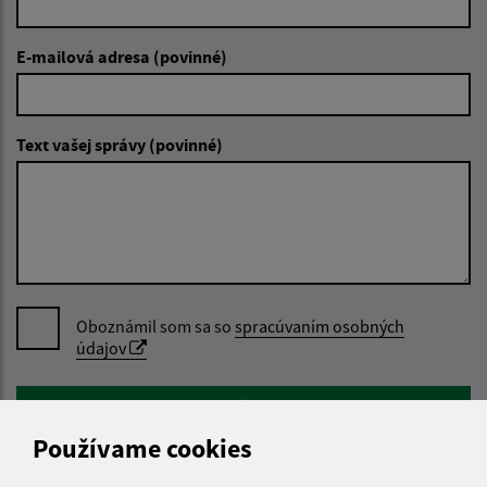
E-mailová adresa (povinné)
Text vašej správy (povinné)
Oboznámil som sa so
spracúvaním osobných
údajov
Google reCaptcha Response
Odoslať správu
Používame cookies