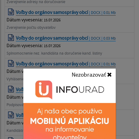
Zverejnenie adresy na doručovanie
Voľby do orgánov samosprávy obcí
| DOCX | 0.01 Mb
Dátum vyvesenia:
15.07.2026
Zverejnenie počtu obyvateľov
Voľby do orgánov samosprávy obcí
| DOCX | 0.03 Mb
Dátum vyvesenia:
15.07.2026
Splnomocnenie nez. kandidáta na doručenie kand. listiny
Voľby do orgánov samosprávy obcí
| DOCX | 0.01 Mb
Dátum vyvesenia:
15.07.2026
Nezobrazovať
Vyhlásenie nezávislého kandidáta na starostu
Voľby do orgánov samosprávy obcí
| DOCX | 0.03 Mb
Dátum vyvesenia:
15.07.2026
Podpisová listina na podporu nez. kandidáta na starostu
Voľby do orgánov samosprávy obcí
| DOCX | 0.01 Mb
Dátum vyvesenia:
15.07.2026
Kandidátna listina nezávislého kandidáta - starosta