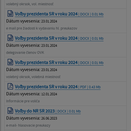
volebný okrsok, vol. miestnosť
Voľby prezidenta SR v roku 2024
| DOCX | 0.01 Mb
Dátum vyvesenia:
23.01.2024
e mail pre žiadosti k vydavaniu hl. preukazov
Voľby prezidenta SR v roku 2024
| DOCX | 0.01 Mb
Dátum vyvesenia:
23.01.2024
delegovanie členov OVK
Voľby prezidenta SR v roku 2024
| DOCX | 0.01 Mb
Dátum vyvesenia:
23.01.2024
volebný okrsok, volebná miestnosť
Voľby prezidenta SR v roku 2024
| PDF | 0.43 Mb
Dátum vyvesenia:
12.01.2024
Informácie pre voliča
Voľby do NR SR 2023
| DOCX | 0.01 Mb
Dátum vyvesenia:
26.06.2023
e-mail- hlasovacie preukazy