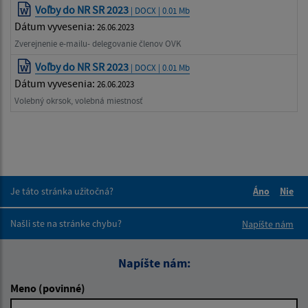
Voľby do NR SR 2023
| DOCX | 0.01 Mb
Dátum vyvesenia:
26.06.2023
Zverejnenie e-mailu- delegovanie členov OVK
Voľby do NR SR 2023
| DOCX | 0.01 Mb
Dátum vyvesenia:
26.06.2023
Volebný okrsok, volebná miestnosť
Je táto stránka užitočná?
Áno
Nie
Boli tieto 
Boli 
Našli ste na stránke chybu?
Napíšte nám
Napíšte nám:
Meno (povinné)