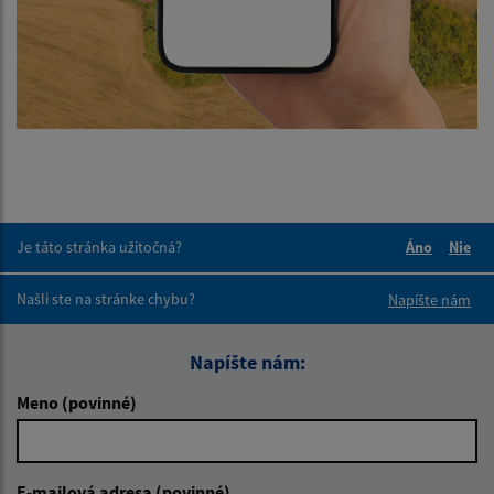
Je táto stránka užitočná?
Áno
Nie
Boli tieto 
Boli 
Našli ste na stránke chybu?
Napíšte nám
Napíšte nám:
Meno (povinné)
E-mailová adresa (povinné)