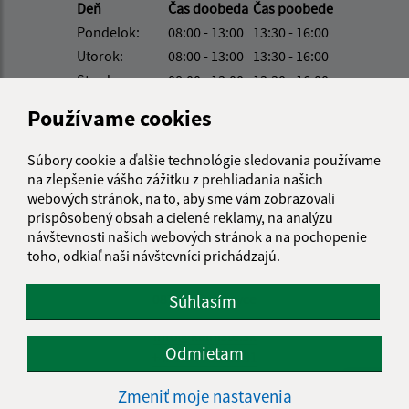
Deň
Čas doobeda
Čas poobede
Pondelok:
08:00 - 13:00
13:30 - 16:00
Utorok:
08:00 - 13:00
13:30 - 16:00
Streda:
08:00 - 13:00
13:30 - 16:00
Štvrtok:
nestránkový deň
Používame cookies
Piatok:
08:00 - 13:00
13:30 - 16:00
Obedňajšia prestávka:
13:00 - 13:30
Súbory cookie a ďalšie technológie sledovania používame
na zlepšenie vášho zážitku z prehliadania našich
webových stránok, na to, aby sme vám zobrazovali
prispôsobený obsah a cielené reklamy, na analýzu
Kontakt:
návštevnosti našich webových stránok a na pochopenie
Obecný úrad Kalnište
toho, odkiaľ naši návštevníci prichádzajú.
Kalnište 30
087 01 Giraltovce
Súhlasím
info@kalniste.sk
Odmietam
+421 54 732 22 91
IČO: 00322105
Zmeniť moje nastavenia