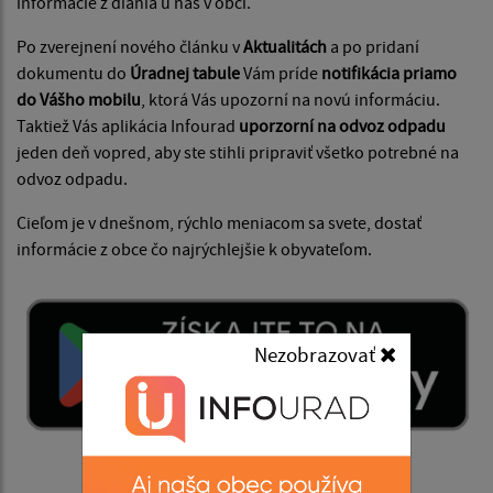
informácie z diania u nás v obci.
Po zverejnení nového článku v
Aktualitách
a po pridaní
dokumentu do
Úradnej tabule
Vám príde
notifikácia priamo
do Vášho mobilu
, ktorá Vás upozorní na novú informáciu.
Taktiež Vás aplikácia Infourad
uporzorní na odvoz odpadu
jeden deň vopred, aby ste stihli pripraviť všetko potrebné na
odvoz odpadu.
Cieľom je v dnešnom, rýchlo meniacom sa svete, dostať
informácie z obce čo najrýchlejšie k obyvateľom.
Nezobrazovať