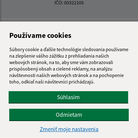
IČO: 00322105
Používame cookies
Súbory cookie a ďalšie technológie sledovania používame
na zlepšenie vášho zážitku z prehliadania našich
webových stránok, na to, aby sme vám zobrazovali
prispôsobený obsah a cielené reklamy, na analýzu
návštevnosti našich webových stránok a na pochopenie
toho, odkiaľ naši návštevníci prichádzajú.
Súhlasím
Odmietam
Informácie o stránke:
Zmeniť moje nastavenia
Vyhlásenie o prístupnosti
Autorské práva