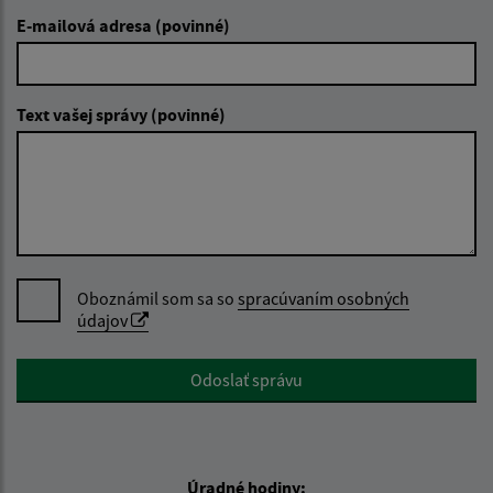
E-mailová adresa (povinné)
Text vašej správy (povinné)
Oboznámil som sa so
spracúvaním osobných
údajov
Google reCaptcha Response
Odoslať správu
Úradné hodiny: