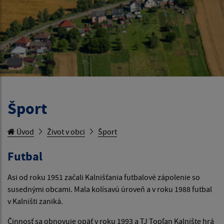
Šport
Úvod
Život v obci
Šport
Futbal
Asi od roku 1951 začali Kalnišťania futbalové zápolenie so
susednými obcami. Mala kolísavú úroveň a v roku 1988 futbal
v Kalništi zaniká.
Činnosť sa obnovuje opäť v roku 1993 a TJ Topľan Kalnište hrá