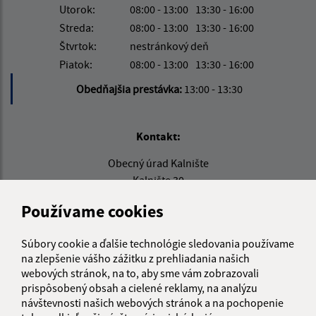
Utorok:
08:00 - 13:00
13:30 - 16:00
Streda:
08:00 - 13:00
13:30 - 16:00
Štvrtok:
nestránkový deň
Piatok:
08:00 - 13:00
13:30 - 16:00
Obedňajšia prestávka:
13:00 - 13:30
Kontakt:
Obecný úrad Kalnište
Kalnište 30
087 01 Giraltovce
Používame cookies
info@kalniste.sk
+421 54 732 22 91
Súbory cookie a ďalšie technológie sledovania používame
na zlepšenie vášho zážitku z prehliadania našich
IČO: 00322105
webových stránok, na to, aby sme vám zobrazovali
prispôsobený obsah a cielené reklamy, na analýzu
návštevnosti našich webových stránok a na pochopenie