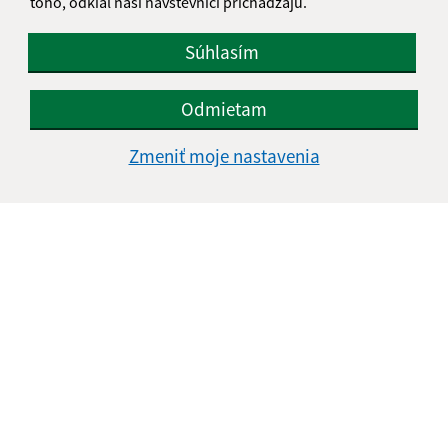
toho, odkiaľ naši návštevníci prichádzajú.
Súhlasím
Odmietam
Zmeniť moje nastavenia
Informácie o stránke:
Vyhlásenie o prístupnosti
Autorské práva
Ochrana osobných údajov
Navigácia: