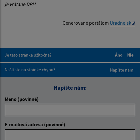
je vrátane DPH.
Generované portálom
Uradne.sk
Je táto stránka užitočná?
Áno
Nie
Boli tieto 
Boli 
Našli ste na stránke chybu?
Napíšte nám
Napíšte nám:
Meno (povinné)
E-mailová adresa (povinné)