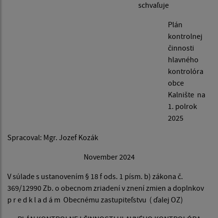
schvaľuje
Plán
kontrolnej
činnosti
hlavného
kontrolóra
obce
Kalnište na
1. polrok
2025
Spracoval: Mgr. Jozef Kozák
November 2024
V súlade s ustanovením § 18 f ods. 1 písm. b) zákona č.
369/12990 Zb. o obecnom zriadení v znení zmien a doplnkov
p r e d k l a d á m Obecnému zastupiteľstvu ( ďalej OZ)