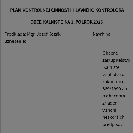
PLÁN KONTROLNEJ ČINNOSTI HLAVNÉHO KONTROLÓRA
OBCE KALNIŠTE NA 1. POLROK 2025
Predkladá: Mgr. Jozef Kozák Návrh na
uznesenie:
Obecné
zastupiteľstvo
Kalnište
v súlade so
zákonom č.
369/1990 Zb.
o obecnom
zriadení
v znení
neskorších
predpisov