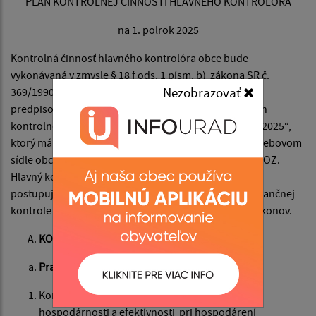
PLÁN KONTROLNEJ ČINNOSTI HLAVNÉHO KONTROLÓRA
na 1. polrok 2025
Kontrolná činnosť hlavného kontrolóra obce bude
vykonávaná v zmysle § 18 f ods. 1 písm. b) zákona SR č.
Nezobrazovať
369/1990 Zb. o obecnom zriadení v znení neskorších
predpisov. Hlavný kontrolór obce predkladá OZ „ Plán
kontrolnej činnosti hlavného kontrolóra na 1. polrok 2025“,
ktorý má byť zverejnený na úradnej tabuli obce a na webovom
sídle obce najmenej 15 dní pred jeho prerokovaním v OZ.
Hlavný kontrolór pri výkone kontrolnej činnosti
postupuje podľa zákona č. 357/2015 Z. z. zákon o finančnej
kontrole a audite a o zmene a doplnení niektorých zákonov.
KONTROLNÁ ČINNOSŤ
Pravidelné finančné kontroly
Kontrola dodržiavanie zákonnosti, účinnosti,
hospodárnosti a efektívnosti pri hospodárení