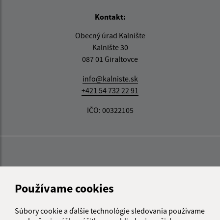
Kontakt:
Obecný úrad Kalnište
Kalnište 30
087 01 Giraltovce
info@kalniste.sk
+421 54 732 22 91
IČO: 00322105
Používame cookies
Súbory cookie a ďalšie technológie sledovania používame