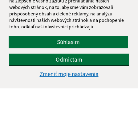
na zlepšenie vášho zážitku z prehliadania našich
webových stránok, na to, aby sme vám zobrazovali
prispôsobený obsah a cielené reklamy, na analýzu
návštevnosti našich webových stránok a na pochopenie
toho, odkiaľ naši návštevníci prichádzajú.
Súhlasím
Informácie o stránke:
Vyhlásenie o prístupnosti
Odmietam
Autorské práva
Zmeniť moje nastavenia
Ochrana osobných údajov
Navigácia:
Vytlačiť aktuálnu stránku
Mapa stránok
Cookies
Rýchle odkazy:
Aktuality